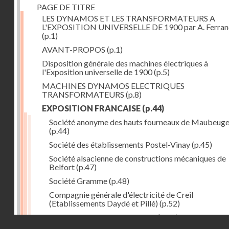
PAGE DE TITRE
LES DYNAMOS ET LES TRANSFORMATEURS A
L'EXPOSITION UNIVERSELLE DE 1900 par A. Ferra
(p.1)
AVANT-PROPOS
(p.1)
Disposition générale des machines électriques à
l'Exposition universelle de 1900
(p.5)
MACHINES DYNAMOS ELECTRIQUES
TRANSFORMATEURS
(p.8)
EXPOSITION FRANCAISE
(p.44)
Société anonyme des hauts fourneaux de Maubeug
(p.44)
Société des établissements Postel-Vinay
(p.45)
Société alsacienne de constructions mécaniques de
Belfort
(p.47)
Société Gramme
(p.48)
Compagnie générale d'électricité de Creil
(Etablissements Daydé et Pillé)
(p.52)
Compagnie générale de Nancy
(p.52)
Droits réservés - CNAM