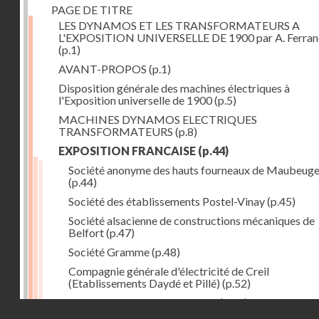
PAGE DE TITRE
LES DYNAMOS ET LES TRANSFORMATEURS A
L'EXPOSITION UNIVERSELLE DE 1900 par A. Ferra
(p.1)
AVANT-PROPOS
(p.1)
Disposition générale des machines électriques à
l'Exposition universelle de 1900
(p.5)
MACHINES DYNAMOS ELECTRIQUES
TRANSFORMATEURS
(p.8)
EXPOSITION FRANCAISE
(p.44)
Société anonyme des hauts fourneaux de Maubeug
(p.44)
Société des établissements Postel-Vinay
(p.45)
Société alsacienne de constructions mécaniques de
Belfort
(p.47)
Société Gramme
(p.48)
Compagnie générale d'électricité de Creil
(Etablissements Daydé et Pillé)
(p.52)
Compagnie générale de Nancy
(p.52)
Droits réservés - CNAM