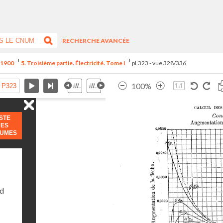
RECHERCHE AVANCÉE
e 1900
5. Troisième partie. Électricité. Tome I
pl.323 - vue 328/336
100%
ISTE
DES
LUMES
nd