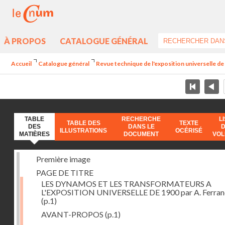
À PROPOS
CATALOGUE GÉNÉRAL
Accueil
Catalogue général
Revue technique de l'exposition universelle d
TABLE
RECHERCHE
L
TABLE DES
TEXTE
DES
DANS LE
ILLUSTRATIONS
OCÉRISÉ
MATIÈRES
DOCUMENT
VO
Première image
PAGE DE TITRE
LES DYNAMOS ET LES TRANSFORMATEURS A
L'EXPOSITION UNIVERSELLE DE 1900 par A. Ferra
(p.1)
AVANT-PROPOS
(p.1)