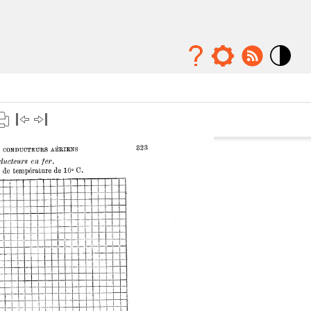
Mode
contraste
élévé