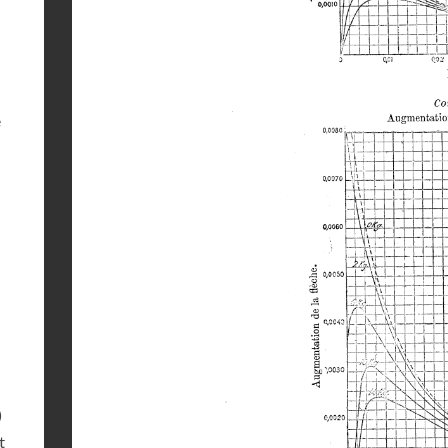
e
)
t