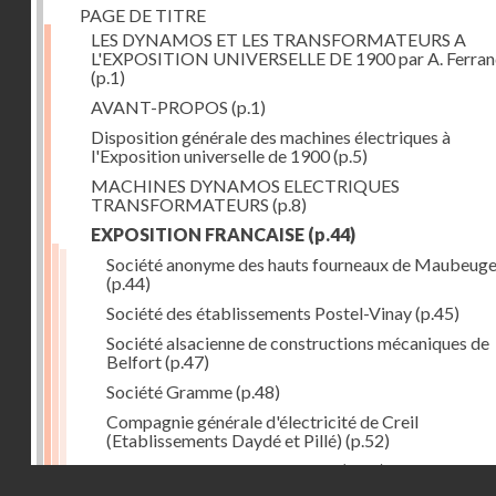
PAGE DE TITRE
LES DYNAMOS ET LES TRANSFORMATEURS A
L'EXPOSITION UNIVERSELLE DE 1900 par A. Ferra
(p.1)
AVANT-PROPOS
(p.1)
Disposition générale des machines électriques à
l'Exposition universelle de 1900
(p.5)
MACHINES DYNAMOS ELECTRIQUES
TRANSFORMATEURS
(p.8)
EXPOSITION FRANCAISE
(p.44)
Société anonyme des hauts fourneaux de Maubeug
(p.44)
Société des établissements Postel-Vinay
(p.45)
Société alsacienne de constructions mécaniques de
Belfort
(p.47)
Société Gramme
(p.48)
Compagnie générale d'électricité de Creil
(Etablissements Daydé et Pillé)
(p.52)
Compagnie générale de Nancy
(p.52)
Droits réservés - CNAM