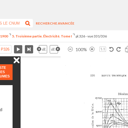
RECHERCHE AVANCÉE
e 1900
5. Troisième partie. Électricité. Tome I
pl.326 - vue 331/336
100%
ISTE
DES
LUMES
nd