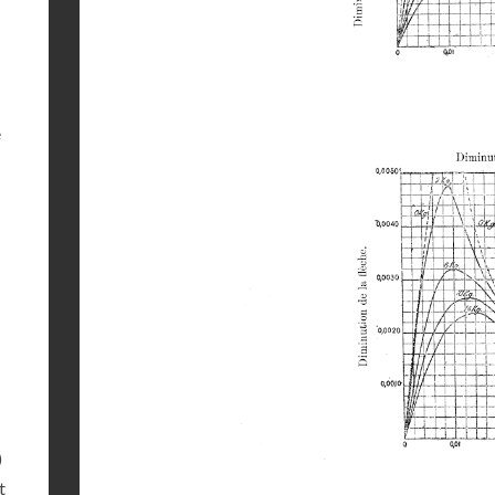
e
)
t