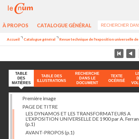
À PROPOS
CATALOGUE GÉNÉRAL
Accueil
Catalogue général
Revue technique de l'exposition universelle d
TABLE
RECHERCHE
L
TABLE DES
TEXTE
DES
DANS LE
ILLUSTRATIONS
OCÉRISÉ
MATIÈRES
DOCUMENT
VO
Première image
PAGE DE TITRE
LES DYNAMOS ET LES TRANSFORMATEURS A
L'EXPOSITION UNIVERSELLE DE 1900 par A. Ferra
(p.1)
AVANT-PROPOS
(p.1)