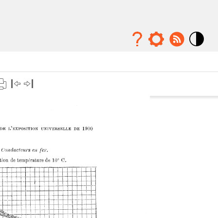
Mode
contraste
élévé