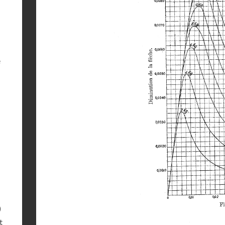
e
)
t