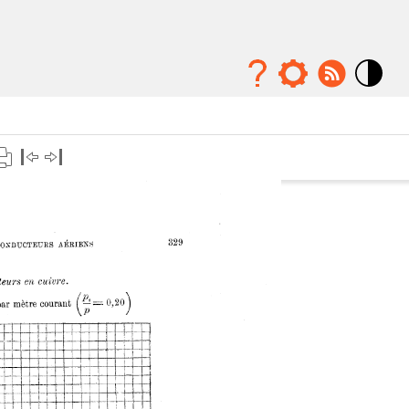
Mode
contraste
élévé