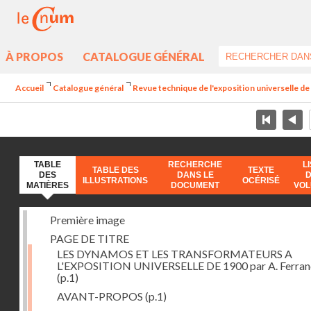
À PROPOS
CATALOGUE GÉNÉRAL
Accueil
Catalogue général
Revue technique de l'exposition universelle d
TABLE
RECHERCHE
L
TABLE DES
TEXTE
DES
DANS LE
ILLUSTRATIONS
OCÉRISÉ
MATIÈRES
DOCUMENT
VO
Première image
PAGE DE TITRE
LES DYNAMOS ET LES TRANSFORMATEURS A
L'EXPOSITION UNIVERSELLE DE 1900 par A. Ferra
(p.1)
AVANT-PROPOS
(p.1)