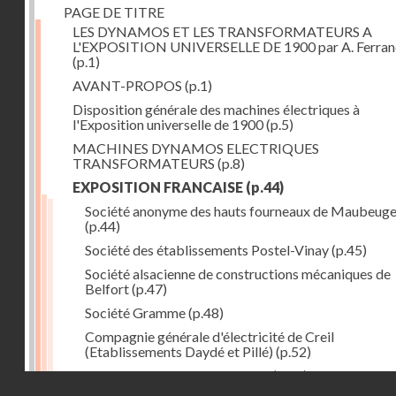
PAGE DE TITRE
LES DYNAMOS ET LES TRANSFORMATEURS A
L'EXPOSITION UNIVERSELLE DE 1900 par A. Ferra
(p.1)
AVANT-PROPOS
(p.1)
Disposition générale des machines électriques à
l'Exposition universelle de 1900
(p.5)
MACHINES DYNAMOS ELECTRIQUES
TRANSFORMATEURS
(p.8)
EXPOSITION FRANCAISE
(p.44)
Société anonyme des hauts fourneaux de Maubeug
(p.44)
Société des établissements Postel-Vinay
(p.45)
Société alsacienne de constructions mécaniques de
Belfort
(p.47)
Société Gramme
(p.48)
Compagnie générale d'électricité de Creil
(Etablissements Daydé et Pillé)
(p.52)
Compagnie générale de Nancy
(p.52)
Droits réservés - CNAM