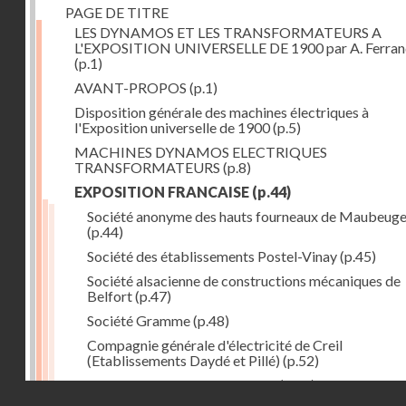
PAGE DE TITRE
LES DYNAMOS ET LES TRANSFORMATEURS A
L'EXPOSITION UNIVERSELLE DE 1900 par A. Ferra
(p.1)
AVANT-PROPOS
(p.1)
Disposition générale des machines électriques à
l'Exposition universelle de 1900
(p.5)
MACHINES DYNAMOS ELECTRIQUES
TRANSFORMATEURS
(p.8)
EXPOSITION FRANCAISE
(p.44)
Société anonyme des hauts fourneaux de Maubeug
(p.44)
Société des établissements Postel-Vinay
(p.45)
Société alsacienne de constructions mécaniques de
Belfort
(p.47)
Société Gramme
(p.48)
Compagnie générale d'électricité de Creil
(Etablissements Daydé et Pillé)
(p.52)
Compagnie générale de Nancy
(p.52)
Droits réservés - CNAM