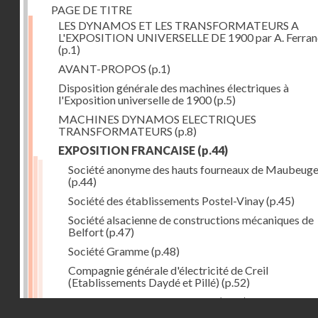
PAGE DE TITRE
LES DYNAMOS ET LES TRANSFORMATEURS A
L'EXPOSITION UNIVERSELLE DE 1900 par A. Ferra
(p.1)
AVANT-PROPOS
(p.1)
Disposition générale des machines électriques à
l'Exposition universelle de 1900
(p.5)
MACHINES DYNAMOS ELECTRIQUES
TRANSFORMATEURS
(p.8)
EXPOSITION FRANCAISE
(p.44)
Société anonyme des hauts fourneaux de Maubeug
(p.44)
Société des établissements Postel-Vinay
(p.45)
Société alsacienne de constructions mécaniques de
Belfort
(p.47)
Société Gramme
(p.48)
Compagnie générale d'électricité de Creil
(Etablissements Daydé et Pillé)
(p.52)
Compagnie générale de Nancy
(p.52)
Droits réservés - CNAM