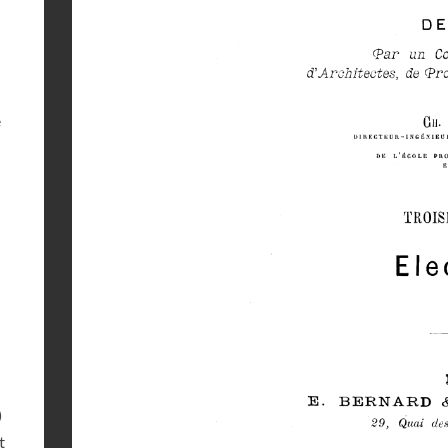
e
)
t