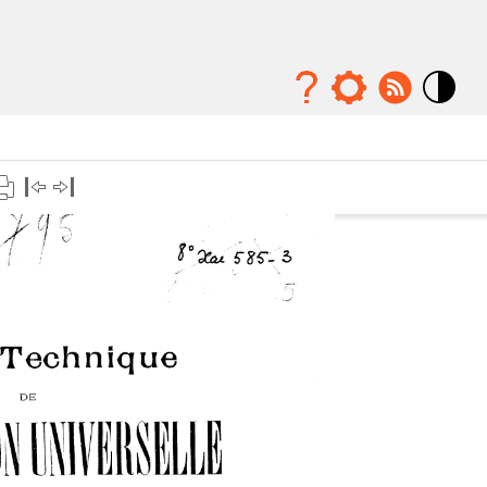
Mode
contraste
élévé