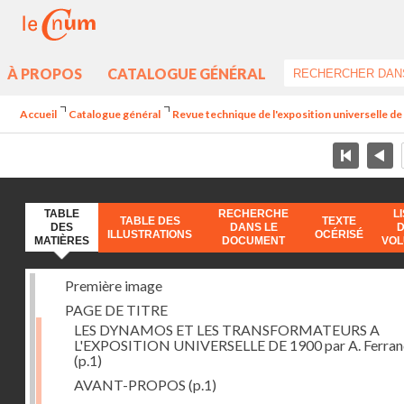
À PROPOS
CATALOGUE GÉNÉRAL
Accueil
Catalogue général
Revue technique de l'exposition universelle d
TABLE
RECHERCHE
L
TABLE DES
TEXTE
DES
DANS LE
ILLUSTRATIONS
OCÉRISÉ
MATIÈRES
DOCUMENT
VO
Première image
PAGE DE TITRE
LES DYNAMOS ET LES TRANSFORMATEURS A
L'EXPOSITION UNIVERSELLE DE 1900 par A. Ferra
(p.1)
AVANT-PROPOS
(p.1)