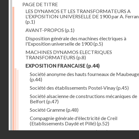
PAGE DE TITRE
LES DYNAMOS ET LES TRANSFORMATEURS A
L'EXPOSITION UNIVERSELLE DE 1900 par A. Ferra
(p.1)
AVANT-PROPOS
(p.1)
Disposition générale des machines électriques à
l'Exposition universelle de 1900
(p.5)
MACHINES DYNAMOS ELECTRIQUES
TRANSFORMATEURS
(p.8)
EXPOSITION FRANCAISE
(p.44)
Société anonyme des hauts fourneaux de Maubeug
(p.44)
Société des établissements Postel-Vinay
(p.45)
Société alsacienne de constructions mécaniques de
Belfort
(p.47)
Société Gramme
(p.48)
Compagnie générale d'électricité de Creil
(Etablissements Daydé et Pillé)
(p.52)
Compagnie générale de Nancy
(p.52)
Droits réservés - CNAM