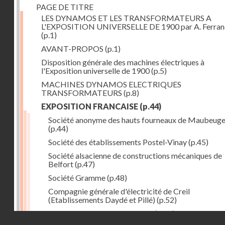
PAGE DE TITRE
LES DYNAMOS ET LES TRANSFORMATEURS A
L'EXPOSITION UNIVERSELLE DE 1900 par A. Ferra
(p.1)
AVANT-PROPOS
(p.1)
Disposition générale des machines électriques à
l'Exposition universelle de 1900
(p.5)
MACHINES DYNAMOS ELECTRIQUES
TRANSFORMATEURS
(p.8)
EXPOSITION FRANCAISE
(p.44)
Société anonyme des hauts fourneaux de Maubeug
(p.44)
Société des établissements Postel-Vinay
(p.45)
Société alsacienne de constructions mécaniques de
Belfort
(p.47)
Société Gramme
(p.48)
Compagnie générale d'électricité de Creil
(Etablissements Daydé et Pillé)
(p.52)
Compagnie générale de Nancy
(p.52)
Droits réservés - CNAM