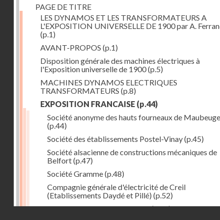
PAGE DE TITRE
LES DYNAMOS ET LES TRANSFORMATEURS A
L'EXPOSITION UNIVERSELLE DE 1900 par A. Ferra
(p.1)
AVANT-PROPOS
(p.1)
Disposition générale des machines électriques à
l'Exposition universelle de 1900
(p.5)
MACHINES DYNAMOS ELECTRIQUES
TRANSFORMATEURS
(p.8)
EXPOSITION FRANCAISE
(p.44)
Société anonyme des hauts fourneaux de Maubeug
(p.44)
Société des établissements Postel-Vinay
(p.45)
Société alsacienne de constructions mécaniques de
Belfort
(p.47)
Société Gramme
(p.48)
Compagnie générale d'électricité de Creil
(Etablissements Daydé et Pillé)
(p.52)
Compagnie générale de Nancy
(p.52)
Droits réservés - CNAM