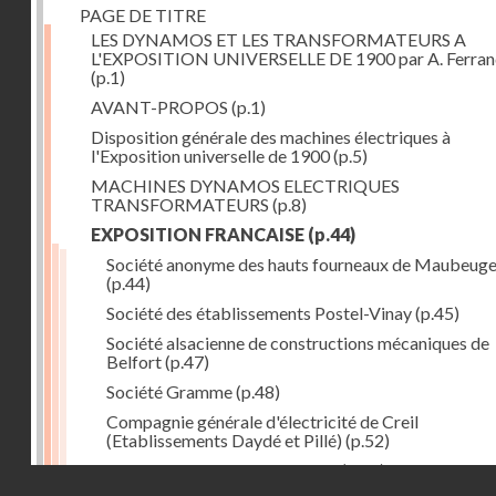
PAGE DE TITRE
LES DYNAMOS ET LES TRANSFORMATEURS A
L'EXPOSITION UNIVERSELLE DE 1900 par A. Ferra
(p.1)
AVANT-PROPOS
(p.1)
Disposition générale des machines électriques à
l'Exposition universelle de 1900
(p.5)
MACHINES DYNAMOS ELECTRIQUES
TRANSFORMATEURS
(p.8)
EXPOSITION FRANCAISE
(p.44)
Société anonyme des hauts fourneaux de Maubeug
(p.44)
Société des établissements Postel-Vinay
(p.45)
Société alsacienne de constructions mécaniques de
Belfort
(p.47)
Société Gramme
(p.48)
Compagnie générale d'électricité de Creil
(Etablissements Daydé et Pillé)
(p.52)
Compagnie générale de Nancy
(p.52)
Droits réservés - CNAM