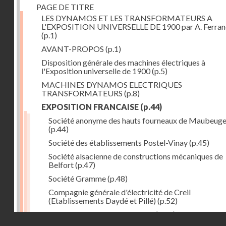
PAGE DE TITRE
LES DYNAMOS ET LES TRANSFORMATEURS A
L'EXPOSITION UNIVERSELLE DE 1900 par A. Ferra
(p.1)
AVANT-PROPOS
(p.1)
Disposition générale des machines électriques à
l'Exposition universelle de 1900
(p.5)
MACHINES DYNAMOS ELECTRIQUES
TRANSFORMATEURS
(p.8)
EXPOSITION FRANCAISE
(p.44)
Société anonyme des hauts fourneaux de Maubeug
(p.44)
Société des établissements Postel-Vinay
(p.45)
Société alsacienne de constructions mécaniques de
Belfort
(p.47)
Société Gramme
(p.48)
Compagnie générale d'électricité de Creil
(Etablissements Daydé et Pillé)
(p.52)
Compagnie générale de Nancy
(p.52)
Droits réservés - CNAM