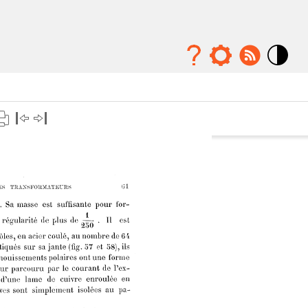
Mode
contraste
élévé