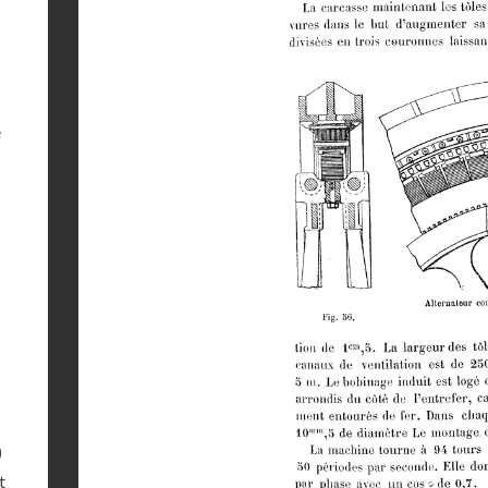
e
)
t