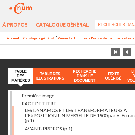
À PROPOS
CATALOGUE GÉNÉRAL
Accueil
Catalogue général
Revue technique de l'exposition universelle d
TABLE
RECHERCHE
L
TABLE DES
TEXTE
DES
DANS LE
ILLUSTRATIONS
OCÉRISÉ
MATIÈRES
DOCUMENT
VO
Première image
PAGE DE TITRE
LES DYNAMOS ET LES TRANSFORMATEURS A
L'EXPOSITION UNIVERSELLE DE 1900 par A. Ferra
(p.1)
AVANT-PROPOS
(p.1)