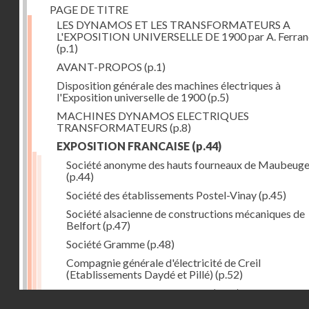
PAGE DE TITRE
LES DYNAMOS ET LES TRANSFORMATEURS A
L'EXPOSITION UNIVERSELLE DE 1900 par A. Ferra
(p.1)
AVANT-PROPOS
(p.1)
Disposition générale des machines électriques à
l'Exposition universelle de 1900
(p.5)
MACHINES DYNAMOS ELECTRIQUES
TRANSFORMATEURS
(p.8)
EXPOSITION FRANCAISE
(p.44)
Société anonyme des hauts fourneaux de Maubeug
(p.44)
Société des établissements Postel-Vinay
(p.45)
Société alsacienne de constructions mécaniques de
Belfort
(p.47)
Société Gramme
(p.48)
Compagnie générale d'électricité de Creil
(Etablissements Daydé et Pillé)
(p.52)
Compagnie générale de Nancy
(p.52)
Droits réservés - CNAM