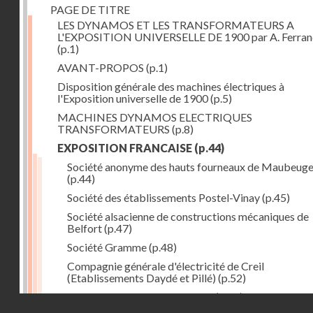
PAGE DE TITRE
LES DYNAMOS ET LES TRANSFORMATEURS A
L'EXPOSITION UNIVERSELLE DE 1900 par A. Ferra
(p.1)
AVANT-PROPOS
(p.1)
Disposition générale des machines électriques à
l'Exposition universelle de 1900
(p.5)
MACHINES DYNAMOS ELECTRIQUES
TRANSFORMATEURS
(p.8)
EXPOSITION FRANCAISE
(p.44)
Société anonyme des hauts fourneaux de Maubeug
(p.44)
Société des établissements Postel-Vinay
(p.45)
Société alsacienne de constructions mécaniques de
Belfort
(p.47)
Société Gramme
(p.48)
Compagnie générale d'électricité de Creil
(Etablissements Daydé et Pillé)
(p.52)
Compagnie générale de Nancy
(p.52)
Droits réservés - CNAM