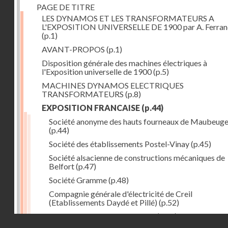
PAGE DE TITRE
LES DYNAMOS ET LES TRANSFORMATEURS A
L'EXPOSITION UNIVERSELLE DE 1900 par A. Ferra
(p.1)
AVANT-PROPOS
(p.1)
Disposition générale des machines électriques à
l'Exposition universelle de 1900
(p.5)
MACHINES DYNAMOS ELECTRIQUES
TRANSFORMATEURS
(p.8)
EXPOSITION FRANCAISE
(p.44)
Société anonyme des hauts fourneaux de Maubeug
(p.44)
Société des établissements Postel-Vinay
(p.45)
Société alsacienne de constructions mécaniques de
Belfort
(p.47)
Société Gramme
(p.48)
Compagnie générale d'électricité de Creil
(Etablissements Daydé et Pillé)
(p.52)
Compagnie générale de Nancy
(p.52)
Droits réservés - CNAM