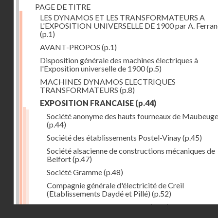
PAGE DE TITRE
LES DYNAMOS ET LES TRANSFORMATEURS A
L'EXPOSITION UNIVERSELLE DE 1900 par A. Ferra
(p.1)
AVANT-PROPOS
(p.1)
Disposition générale des machines électriques à
l'Exposition universelle de 1900
(p.5)
MACHINES DYNAMOS ELECTRIQUES
TRANSFORMATEURS
(p.8)
EXPOSITION FRANCAISE
(p.44)
Société anonyme des hauts fourneaux de Maubeug
(p.44)
Société des établissements Postel-Vinay
(p.45)
Société alsacienne de constructions mécaniques de
Belfort
(p.47)
Société Gramme
(p.48)
Compagnie générale d'électricité de Creil
(Etablissements Daydé et Pillé)
(p.52)
Compagnie générale de Nancy
(p.52)
Droits réservés - CNAM