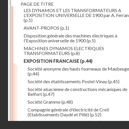
PAGE DE TITRE
LES DYNAMOS ET LES TRANSFORMATEURS A
L'EXPOSITION UNIVERSELLE DE 1900 par A. Ferra
(p.1)
AVANT-PROPOS
(p.1)
Disposition générale des machines électriques à
l'Exposition universelle de 1900
(p.5)
MACHINES DYNAMOS ELECTRIQUES
TRANSFORMATEURS
(p.8)
EXPOSITION FRANCAISE
(p.44)
Société anonyme des hauts fourneaux de Maubeug
(p.44)
Société des établissements Postel-Vinay
(p.45)
Société alsacienne de constructions mécaniques de
Belfort
(p.47)
Société Gramme
(p.48)
Compagnie générale d'électricité de Creil
(Etablissements Daydé et Pillé)
(p.52)
Compagnie générale de Nancy
(p.52)
Droits réservés - CNAM