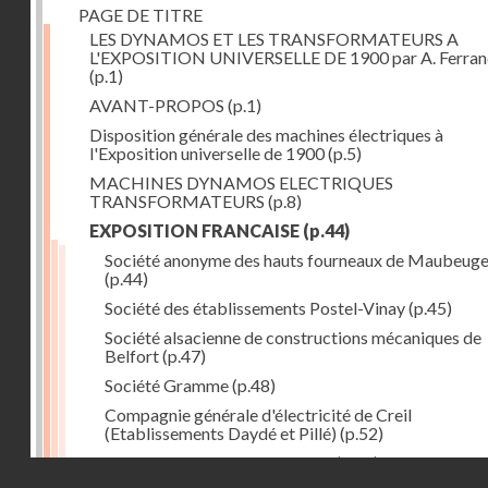
PAGE DE TITRE
LES DYNAMOS ET LES TRANSFORMATEURS A
L'EXPOSITION UNIVERSELLE DE 1900 par A. Ferra
(p.1)
AVANT-PROPOS
(p.1)
Disposition générale des machines électriques à
l'Exposition universelle de 1900
(p.5)
MACHINES DYNAMOS ELECTRIQUES
TRANSFORMATEURS
(p.8)
EXPOSITION FRANCAISE
(p.44)
Société anonyme des hauts fourneaux de Maubeug
(p.44)
Société des établissements Postel-Vinay
(p.45)
Société alsacienne de constructions mécaniques de
Belfort
(p.47)
Société Gramme
(p.48)
Compagnie générale d'électricité de Creil
(Etablissements Daydé et Pillé)
(p.52)
Compagnie générale de Nancy
(p.52)
Droits réservés - CNAM