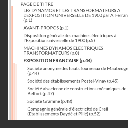
PAGE DE TITRE
LES DYNAMOS ET LES TRANSFORMATEURS A
L'EXPOSITION UNIVERSELLE DE 1900 par A. Ferra
(p.1)
AVANT-PROPOS
(p.1)
Disposition générale des machines électriques à
l'Exposition universelle de 1900
(p.5)
MACHINES DYNAMOS ELECTRIQUES
TRANSFORMATEURS
(p.8)
EXPOSITION FRANCAISE
(p.44)
Société anonyme des hauts fourneaux de Maubeug
(p.44)
Société des établissements Postel-Vinay
(p.45)
Société alsacienne de constructions mécaniques de
Belfort
(p.47)
Société Gramme
(p.48)
Compagnie générale d'électricité de Creil
(Etablissements Daydé et Pillé)
(p.52)
Compagnie générale de Nancy
(p.52)
Droits réservés - CNAM