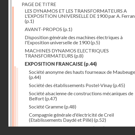
PAGE DE TITRE
LES DYNAMOS ET LES TRANSFORMATEURS A
L'EXPOSITION UNIVERSELLE DE 1900 par A. Ferra
(p.1)
AVANT-PROPOS
(p.1)
Disposition générale des machines électriques à
l'Exposition universelle de 1900
(p.5)
MACHINES DYNAMOS ELECTRIQUES
TRANSFORMATEURS
(p.8)
EXPOSITION FRANCAISE
(p.44)
Société anonyme des hauts fourneaux de Maubeug
(p.44)
Société des établissements Postel-Vinay
(p.45)
Société alsacienne de constructions mécaniques de
Belfort
(p.47)
Société Gramme
(p.48)
Compagnie générale d'électricité de Creil
(Etablissements Daydé et Pillé)
(p.52)
Compagnie générale de Nancy
(p.52)
Droits réservés - CNAM