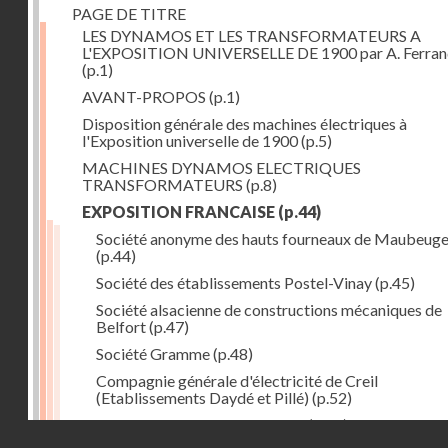
PAGE DE TITRE
LES DYNAMOS ET LES TRANSFORMATEURS A
L'EXPOSITION UNIVERSELLE DE 1900 par A. Ferra
(p.1)
AVANT-PROPOS
(p.1)
Disposition générale des machines électriques à
l'Exposition universelle de 1900
(p.5)
MACHINES DYNAMOS ELECTRIQUES
TRANSFORMATEURS
(p.8)
EXPOSITION FRANCAISE
(p.44)
Société anonyme des hauts fourneaux de Maubeug
(p.44)
Société des établissements Postel-Vinay
(p.45)
Société alsacienne de constructions mécaniques de
Belfort
(p.47)
Société Gramme
(p.48)
Compagnie générale d'électricité de Creil
(Etablissements Daydé et Pillé)
(p.52)
Compagnie générale de Nancy
(p.52)
Droits réservés - CNAM