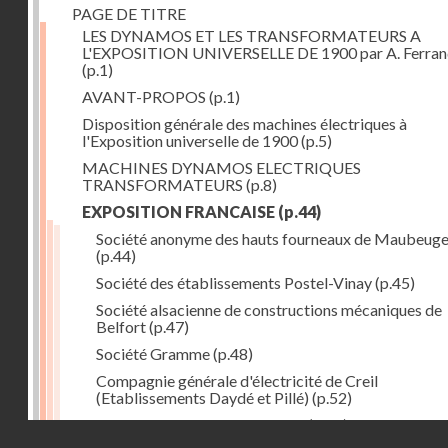
PAGE DE TITRE
LES DYNAMOS ET LES TRANSFORMATEURS A
L'EXPOSITION UNIVERSELLE DE 1900 par A. Ferra
(p.1)
AVANT-PROPOS
(p.1)
Disposition générale des machines électriques à
l'Exposition universelle de 1900
(p.5)
MACHINES DYNAMOS ELECTRIQUES
TRANSFORMATEURS
(p.8)
EXPOSITION FRANCAISE
(p.44)
Société anonyme des hauts fourneaux de Maubeug
(p.44)
Société des établissements Postel-Vinay
(p.45)
Société alsacienne de constructions mécaniques de
Belfort
(p.47)
Société Gramme
(p.48)
Compagnie générale d'électricité de Creil
(Etablissements Daydé et Pillé)
(p.52)
Compagnie générale de Nancy
(p.52)
Droits réservés - CNAM