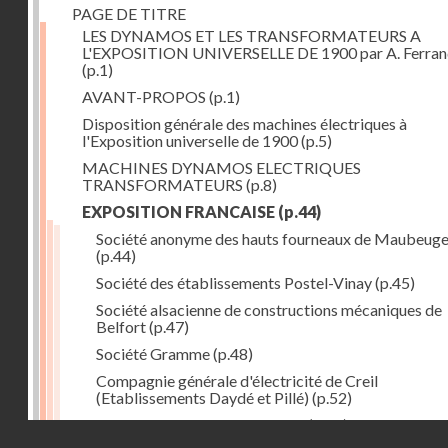
PAGE DE TITRE
LES DYNAMOS ET LES TRANSFORMATEURS A
L'EXPOSITION UNIVERSELLE DE 1900 par A. Ferra
(p.1)
AVANT-PROPOS
(p.1)
Disposition générale des machines électriques à
l'Exposition universelle de 1900
(p.5)
MACHINES DYNAMOS ELECTRIQUES
TRANSFORMATEURS
(p.8)
EXPOSITION FRANCAISE
(p.44)
Société anonyme des hauts fourneaux de Maubeug
(p.44)
Société des établissements Postel-Vinay
(p.45)
Société alsacienne de constructions mécaniques de
Belfort
(p.47)
Société Gramme
(p.48)
Compagnie générale d'électricité de Creil
(Etablissements Daydé et Pillé)
(p.52)
Compagnie générale de Nancy
(p.52)
Droits réservés - CNAM