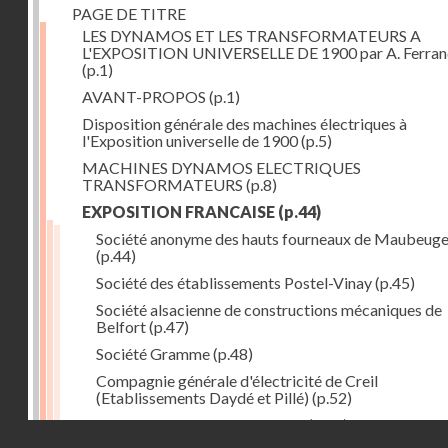
PAGE DE TITRE
LES DYNAMOS ET LES TRANSFORMATEURS A
L'EXPOSITION UNIVERSELLE DE 1900 par A. Ferra
(p.1)
AVANT-PROPOS
(p.1)
Disposition générale des machines électriques à
l'Exposition universelle de 1900
(p.5)
MACHINES DYNAMOS ELECTRIQUES
TRANSFORMATEURS
(p.8)
EXPOSITION FRANCAISE
(p.44)
Société anonyme des hauts fourneaux de Maubeug
(p.44)
Société des établissements Postel-Vinay
(p.45)
Société alsacienne de constructions mécaniques de
Belfort
(p.47)
Société Gramme
(p.48)
Compagnie générale d'électricité de Creil
(Etablissements Daydé et Pillé)
(p.52)
Compagnie générale de Nancy
(p.52)
Droits réservés - CNAM