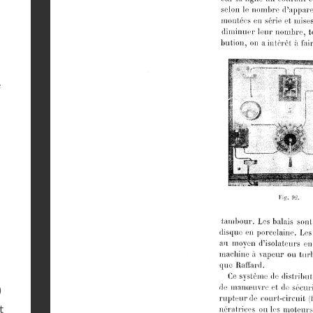
e
)
t