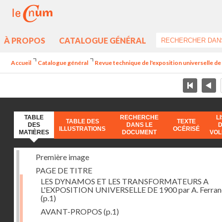
À PROPOS
CATALOGUE GÉNÉRAL
Accueil
Catalogue général
Revue technique de l'exposition universelle d
TABLE
RECHERCHE
L
TABLE DES
TEXTE
DES
DANS LE
ILLUSTRATIONS
OCÉRISÉ
MATIÈRES
DOCUMENT
VO
Première image
PAGE DE TITRE
LES DYNAMOS ET LES TRANSFORMATEURS A
L'EXPOSITION UNIVERSELLE DE 1900 par A. Ferra
(p.1)
AVANT-PROPOS
(p.1)