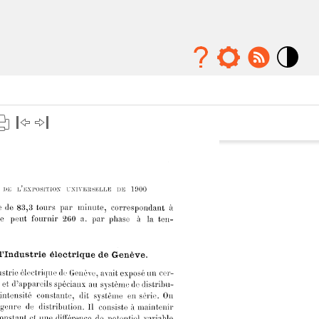
Mode
contraste
élévé