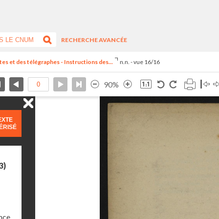
RECHERCHE AVANCÉE
es et des télégraphes - Instructions des...
n.n. - vue 16/16
90%
EXTE
ÉRISÉ
3)
nce