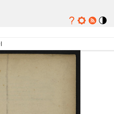
Mode
contraste
élévé