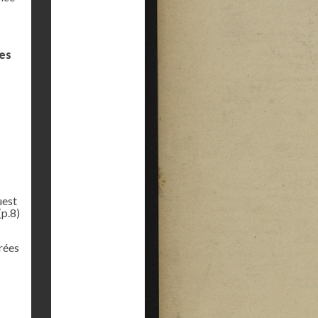
des
uest
(p.8)
rées