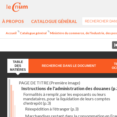
À PROPOS
CATALOGUE GÉNÉRAL
Accueil
Catalogue général
Ministère du commerce, de l'industrie, des post
TABLE
T
DES
RECHERCHE DANS LE DOCUMENT
OC
MATIÈRES
PAGE DE TITRE (Première image)
Instructions de l'administration des douanes
(p.
Formalités à remplir, par les exposants ou leurs
mandataires, pour la liquidation de leurs comptes
d'entrepôt
(p.3)
Réexpédition à l'étranger
(p.3)
Marchandises restant dans la consommation en Fra