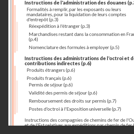
Instructions de l'administration des douanes
(p.
Formalités à remplir, par les exposants ou leurs
mandataires, pour la liquidation de leurs comptes
d'entrepôt
(p.3)
Réexpédition à l'étranger
(p.3)
Marchandises restant dans la consommation en Fra
(p.4)
Nomenclature des formules à employer
(p.5)
Instructions des administrations de l'octroi et 
contributions indirectes
(p.6)
Produits étrangers
(p.6)
Produits français
(p.6)
Permis de séjour
(p.6)
Validité des permis de séjour
(p.6)
Remboursement des droits sur permis
(p.7)
Postes d'octroi à l'Exposition universelle
(p.7)
Instructions des compagnies de chemins de fer de l'O
et de l'Est relatives aux expéditions par chemin de fer
Droits réservés - CNAM
Instructions générales
(p.13)