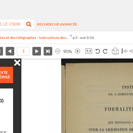
RECHERCHE AVANCÉE
es et des télégraphes - Instructions des...
p.3 - vue 3/16
90%
EXTE
ÉRISÉ
3)
nce