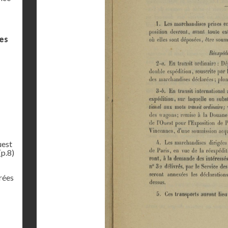
des
uest
(p.8)
rées