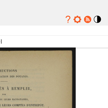
Mode
contraste
élévé