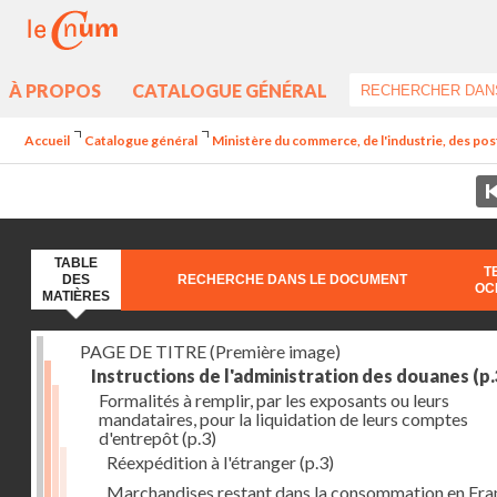
À PROPOS
CATALOGUE GÉNÉRAL
Accueil
Catalogue général
Ministère du commerce, de l'industrie, des post
TABLE
T
DES
RECHERCHE DANS LE DOCUMENT
OC
MATIÈRES
PAGE DE TITRE (Première image)
Instructions de l'administration des douanes
(p.
Formalités à remplir, par les exposants ou leurs
mandataires, pour la liquidation de leurs comptes
d'entrepôt
(p.3)
Réexpédition à l'étranger
(p.3)
Marchandises restant dans la consommation en Fra