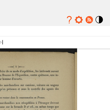
Mode
contraste
élévé