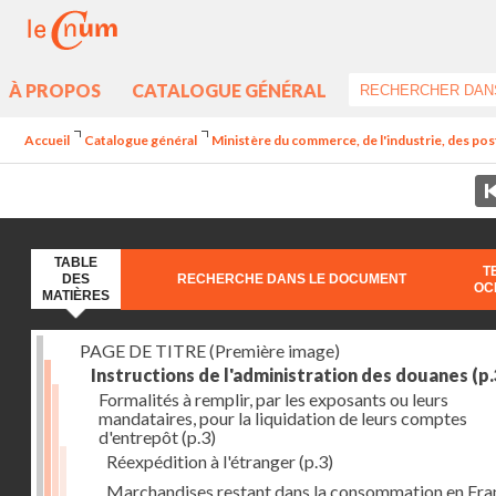
À PROPOS
CATALOGUE GÉNÉRAL
Accueil
Catalogue général
Ministère du commerce, de l'industrie, des post
TABLE
T
DES
RECHERCHE DANS LE DOCUMENT
OC
MATIÈRES
PAGE DE TITRE (Première image)
Instructions de l'administration des douanes
(p.
Formalités à remplir, par les exposants ou leurs
mandataires, pour la liquidation de leurs comptes
d'entrepôt
(p.3)
Réexpédition à l'étranger
(p.3)
Marchandises restant dans la consommation en Fra