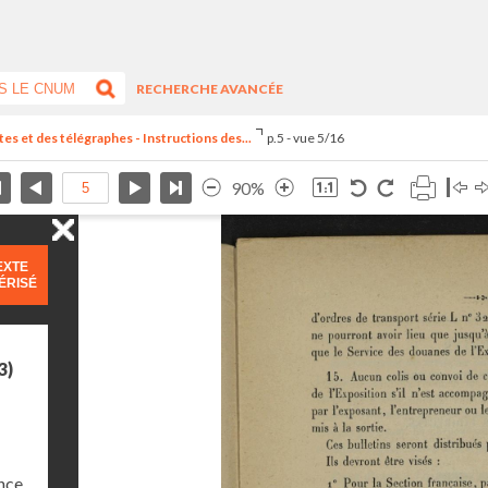
RECHERCHE AVANCÉE
es et des télégraphes - Instructions des...
p.5 - vue 5/16
90%
EXTE
ÉRISÉ
3)
nce