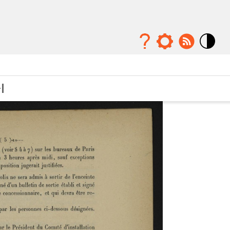
Mode
contraste
élévé