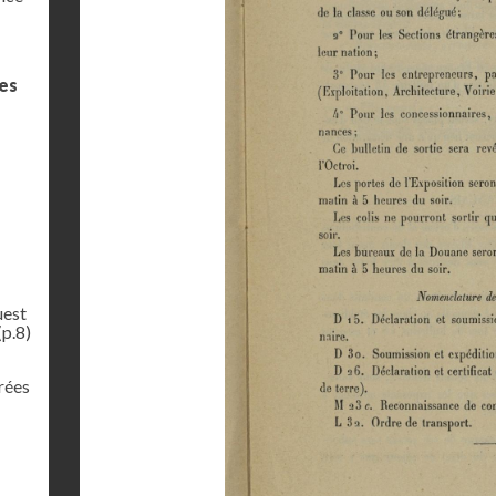
des
uest
(p.8)
rées