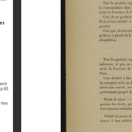
des
uest
(p.8)
rées