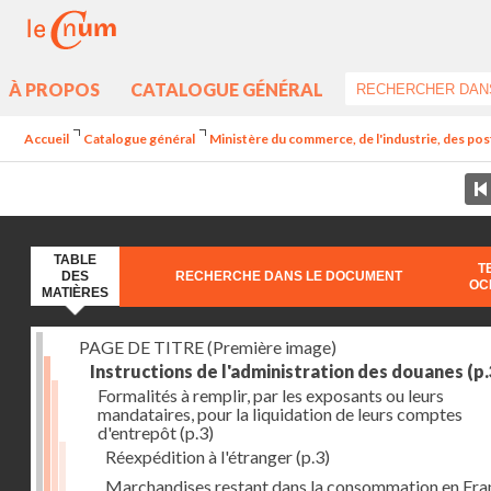
À PROPOS
CATALOGUE GÉNÉRAL
Accueil
Catalogue général
Ministère du commerce, de l'industrie, des post
TABLE
T
DES
RECHERCHE DANS LE DOCUMENT
OC
MATIÈRES
PAGE DE TITRE (Première image)
Instructions de l'administration des douanes
(p.
Formalités à remplir, par les exposants ou leurs
mandataires, pour la liquidation de leurs comptes
d'entrepôt
(p.3)
Réexpédition à l'étranger
(p.3)
Marchandises restant dans la consommation en Fra