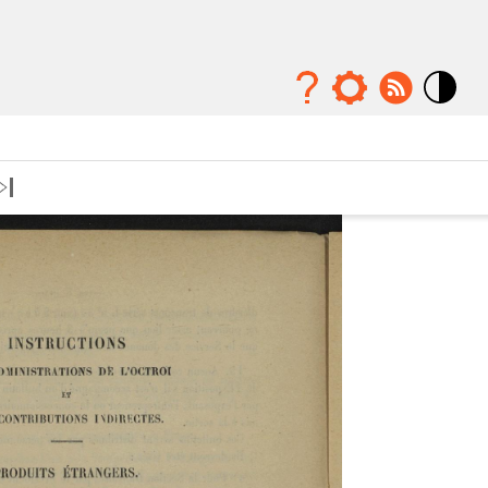
Mode
contraste
élévé