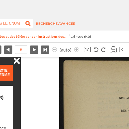
RECHERCHE AVANCÉE
es et des télégraphes - Instructions des...
p.6 - vue 6/16
(auto)
EXTE
ÉRISÉ
3)
nce