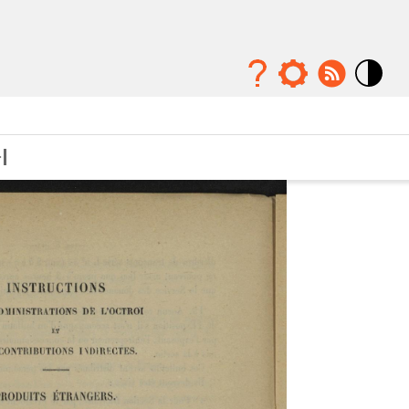
Mode
contraste
élévé