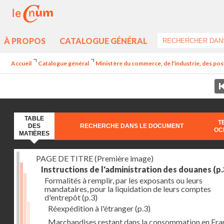
À PROPOS
CATALOGUE GÉNÉRAL
Accueil
Catalogue général
Ministère du commerce, de l'industrie, des post
TABLE
T
DES
RECHERCHE DANS LE DOCUMENT
OC
MATIÈRES
PAGE DE TITRE (Première image)
Instructions de l'administration des douanes
(p.
Formalités à remplir, par les exposants ou leurs
mandataires, pour la liquidation de leurs comptes
d'entrepôt
(p.3)
Réexpédition à l'étranger
(p.3)
Marchandises restant dans la consommation en Fra