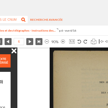
RECHERCHE AVANCÉE
es et des télégraphes - Instructions des...
p.6 - vue 6/16
90%
EXTE
ÉRISÉ
3)
nce