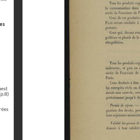
des
uest
(p.8)
rées