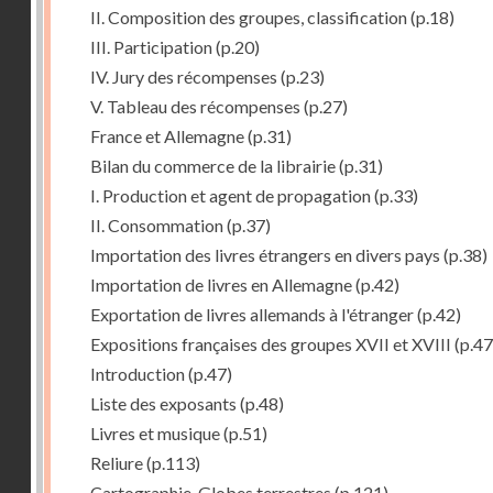
II. Composition des groupes, classification
(p.18)
III. Participation
(p.20)
IV. Jury des récompenses
(p.23)
V. Tableau des récompenses
(p.27)
France et Allemagne
(p.31)
Bilan du commerce de la librairie
(p.31)
I. Production et agent de propagation
(p.33)
II. Consommation
(p.37)
Importation des livres étrangers en divers pays
(p.38)
Importation de livres en Allemagne
(p.42)
Exportation de livres allemands à l'étranger
(p.42)
Expositions françaises des groupes XVII et XVIII
(p.47
Introduction
(p.47)
Liste des exposants
(p.48)
Livres et musique
(p.51)
Reliure
(p.113)
Cartographie, Globes terrestres
(p.121)