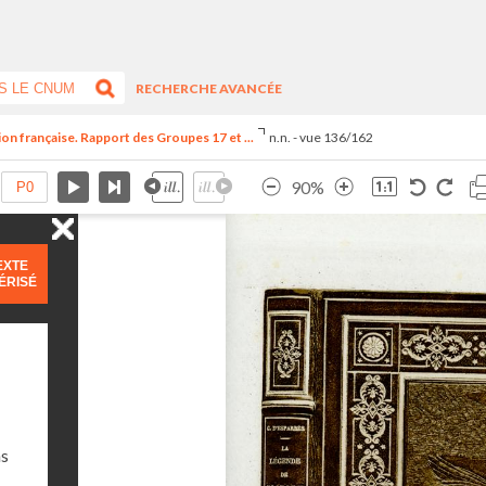
RECHERCHE AVANCÉE
ion française. Rapport des Groupes 17 et ...
n.n. - vue 136/162
90%
EXTE
ÉRISÉ
ns