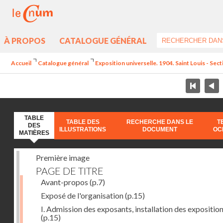
À PROPOS
CATALOGUE GÉNÉRAL
Accueil
Catalogue général
Exposition universelle. 1904. Saint Louis - Sect
TABLE
TABLE DES
RECHERCHE DANS LE
T
DES
ILLUSTRATIONS
DOCUMENT
OC
MATIÈRES
Première image
PAGE DE TITRE
Avant-propos
(p.7)
Exposé de l'organisation
(p.15)
I. Admission des exposants, installation des expositio
(p.15)