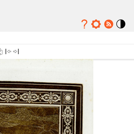
Mode
contraste
élévé