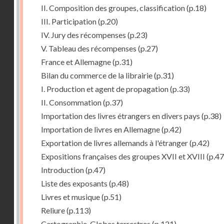
II. Composition des groupes, classification
(p.18)
III. Participation
(p.20)
IV. Jury des récompenses
(p.23)
V. Tableau des récompenses
(p.27)
France et Allemagne
(p.31)
Bilan du commerce de la librairie
(p.31)
I. Production et agent de propagation
(p.33)
II. Consommation
(p.37)
Importation des livres étrangers en divers pays
(p.38)
Importation de livres en Allemagne
(p.42)
Exportation de livres allemands à l'étranger
(p.42)
Expositions françaises des groupes XVII et XVIII
(p.47
Introduction
(p.47)
Liste des exposants
(p.48)
Livres et musique
(p.51)
Reliure
(p.113)
Cartographie, Globes terrestres
(p.121)