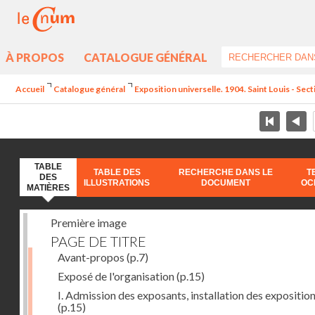
À PROPOS
CATALOGUE GÉNÉRAL
Accueil
Catalogue général
Exposition universelle. 1904. Saint Louis - Sect
TABLE
TABLE DES
RECHERCHE DANS LE
T
DES
ILLUSTRATIONS
DOCUMENT
OC
MATIÈRES
Première image
PAGE DE TITRE
Avant-propos
(p.7)
Exposé de l'organisation
(p.15)
I. Admission des exposants, installation des expositio
(p.15)