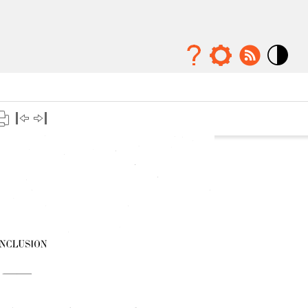
Mode
contraste
élévé