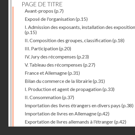
PAGE DE TITRE
Avant-propos
(p.7)
Exposé de l'organisation
(p.15)
I. Admission des exposants, installation des expositio
(p.15)
II. Composition des groupes, classification
(p.18)
III. Participation
(p.20)
IV. Jury des récompenses
(p.23)
V. Tableau des récompenses
(p.27)
France et Allemagne
(p.31)
Bilan du commerce de la librairie
(p.31)
I. Production et agent de propagation
(p.33)
II. Consommation
(p.37)
Importation des livres étrangers en divers pays
(p.38)
Importation de livres en Allemagne
(p.42)
Exportation de livres allemands à l'étranger
(p.42)
Expositions françaises des groupes XVII et XVIII
(p.47
Droits réservés - CNAM