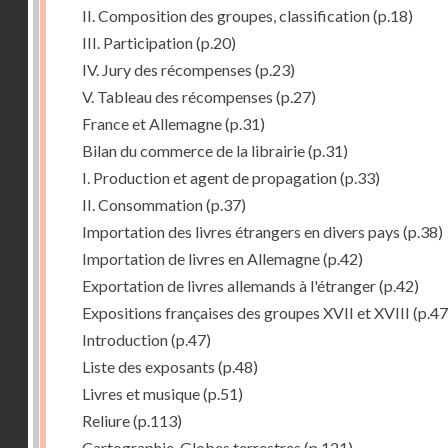
II. Composition des groupes, classification
(p.18)
III. Participation
(p.20)
IV. Jury des récompenses
(p.23)
V. Tableau des récompenses
(p.27)
France et Allemagne
(p.31)
Bilan du commerce de la librairie
(p.31)
I. Production et agent de propagation
(p.33)
II. Consommation
(p.37)
Importation des livres étrangers en divers pays
(p.38)
Importation de livres en Allemagne
(p.42)
Exportation de livres allemands à l'étranger
(p.42)
Expositions françaises des groupes XVII et XVIII
(p.47
Introduction
(p.47)
Liste des exposants
(p.48)
Livres et musique
(p.51)
Reliure
(p.113)
Cartographie, Globes terrestres
(p.121)