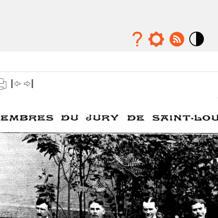
Mode
contraste
élévé