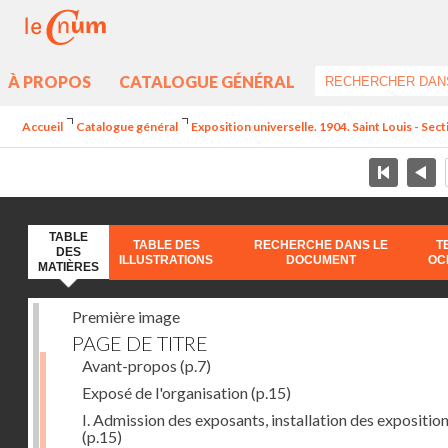
À PROPOS
CATALOGUE GÉNÉRAL
Accueil
Catalogue général
Exposition universelle. 1904. Saint Louis - Sect
TABLE
TABLE DES
RECHERCHE DANS LE
T
DES
ILLUSTRATIONS
DOCUMENT
OC
MATIÈRES
Première image
PAGE DE TITRE
Avant-propos
(p.7)
Exposé de l'organisation
(p.15)
I. Admission des exposants, installation des expositio
(p.15)