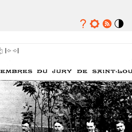
Mode
contraste
élévé