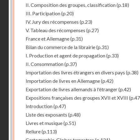
II. Composition des groupes, classification
(p.18)
III. Participation
(p.20)
IV. Jury des récompenses
(p.23)
V. Tableau des récompenses
(p.27)
France et Allemagne
(p.31)
Bilan du commerce de la librairie
(p.31)
I. Production et agent de propagation
(p.33)
II. Consommation
(p.37)
Importation des livres étrangers en divers pays
(p.38)
Importation de livres en Allemagne
(p.42)
Exportation de livres allemands à l'étranger
(p.42)
Expositions françaises des groupes XVII et XVIII
(p.47
Introduction
(p.47)
Liste des exposants
(p.48)
Livres et musique
(p.51)
Reliure
(p.113)
Cartographie, Globes terrestres
(p.121)