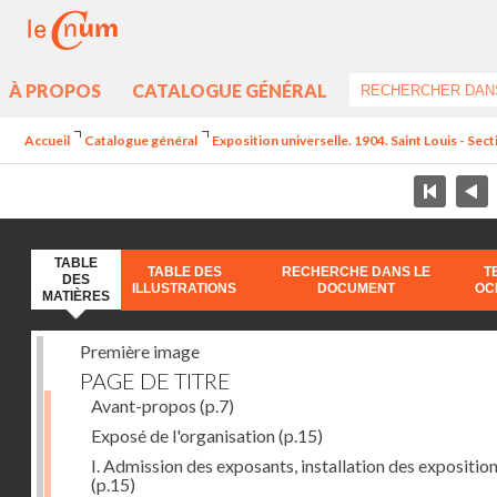
À PROPOS
CATALOGUE GÉNÉRAL
Accueil
Catalogue général
Exposition universelle. 1904. Saint Louis - Sect
TABLE
TABLE DES
RECHERCHE DANS LE
T
DES
ILLUSTRATIONS
DOCUMENT
OC
MATIÈRES
Première image
PAGE DE TITRE
Avant-propos
(p.7)
Exposé de l'organisation
(p.15)
I. Admission des exposants, installation des expositio
(p.15)