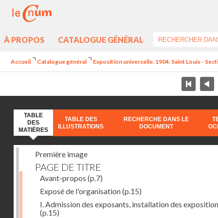
À PROPOS
CATALOGUE GÉNÉRAL
Accueil
Catalogue général
Exposition universelle. 1904. Saint Louis - Sect
TABLE
TABLE DES
RECHERCHE DANS LE
T
DES
ILLUSTRATIONS
DOCUMENT
OC
MATIÈRES
Première image
PAGE DE TITRE
Avant-propos
(p.7)
Exposé de l'organisation
(p.15)
I. Admission des exposants, installation des expositio
(p.15)