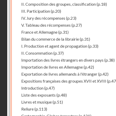
II. Composition des groupes, classification
(p.18)
III. Participation
(p.20)
IV. Jury des récompenses
(p.23)
V. Tableau des récompenses
(p.27)
France et Allemagne
(p.31)
Bilan du commerce de la librairie
(p.31)
I. Production et agent de propagation
(p.33)
II. Consommation
(p.37)
Importation des livres étrangers en divers pays
(p.38)
Importation de livres en Allemagne
(p.42)
Exportation de livres allemands à l'étranger
(p.42)
Expositions françaises des groupes XVII et XVIII
(p.47
Introduction
(p.47)
Liste des exposants
(p.48)
Livres et musique
(p.51)
Reliure
(p.113)
Cartographie, Globes terrestres
(p.121)