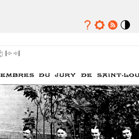
Mode
contraste
élévé