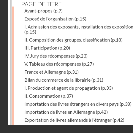
PAGE DE TITRE
Avant-propos
(p.7)
Exposé de l'organisation
(p.15)
I. Admission des exposants, installation des expositio
(p.15)
II. Composition des groupes, classification
(p.18)
III. Participation
(p.20)
IV. Jury des récompenses
(p.23)
V. Tableau des récompenses
(p.27)
France et Allemagne
(p.31)
Bilan du commerce de la librairie
(p.31)
I. Production et agent de propagation
(p.33)
II. Consommation
(p.37)
Importation des livres étrangers en divers pays
(p.38)
Importation de livres en Allemagne
(p.42)
Exportation de livres allemands à l'étranger
(p.42)
Expositions françaises des groupes XVII et XVIII
(p.47
Droits réservés - CNAM