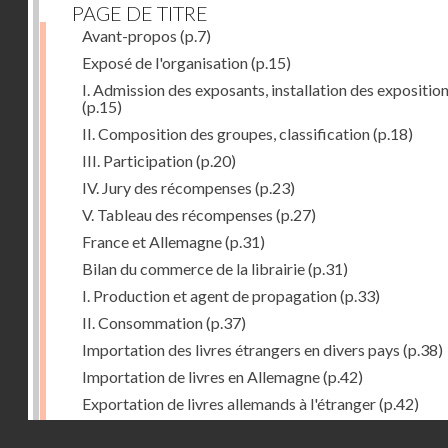
PAGE DE TITRE
Avant-propos
(p.7)
Exposé de l'organisation
(p.15)
I. Admission des exposants, installation des expositio
(p.15)
II. Composition des groupes, classification
(p.18)
III. Participation
(p.20)
IV. Jury des récompenses
(p.23)
V. Tableau des récompenses
(p.27)
France et Allemagne
(p.31)
Bilan du commerce de la librairie
(p.31)
I. Production et agent de propagation
(p.33)
II. Consommation
(p.37)
Importation des livres étrangers en divers pays
(p.38)
Importation de livres en Allemagne
(p.42)
Exportation de livres allemands à l'étranger
(p.42)
Expositions françaises des groupes XVII et XVIII
(p.47
Droits réservés - CNAM