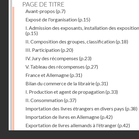
PAGE DE TITRE
Avant-propos
(p.7)
Exposé de l'organisation
(p.15)
I. Admission des exposants, installation des expositio
(p.15)
II. Composition des groupes, classification
(p.18)
III. Participation
(p.20)
IV. Jury des récompenses
(p.23)
V. Tableau des récompenses
(p.27)
France et Allemagne
(p.31)
Bilan du commerce de la librairie
(p.31)
I. Production et agent de propagation
(p.33)
II. Consommation
(p.37)
Importation des livres étrangers en divers pays
(p.38)
Importation de livres en Allemagne
(p.42)
Exportation de livres allemands à l'étranger
(p.42)
Expositions françaises des groupes XVII et XVIII
(p.47
Droits réservés - CNAM