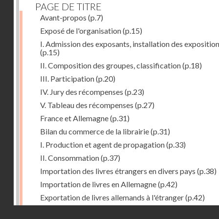
PAGE DE TITRE
Avant-propos
(p.7)
Exposé de l'organisation
(p.15)
I. Admission des exposants, installation des expositio
(p.15)
II. Composition des groupes, classification
(p.18)
III. Participation
(p.20)
IV. Jury des récompenses
(p.23)
V. Tableau des récompenses
(p.27)
France et Allemagne
(p.31)
Bilan du commerce de la librairie
(p.31)
I. Production et agent de propagation
(p.33)
II. Consommation
(p.37)
Importation des livres étrangers en divers pays
(p.38)
Importation de livres en Allemagne
(p.42)
Exportation de livres allemands à l'étranger
(p.42)
Expositions françaises des groupes XVII et XVIII
(p.47
Droits réservés - CNAM