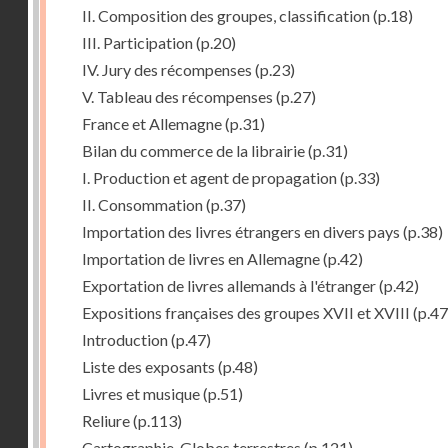
II. Composition des groupes, classification
(p.18)
III. Participation
(p.20)
IV. Jury des récompenses
(p.23)
V. Tableau des récompenses
(p.27)
France et Allemagne
(p.31)
Bilan du commerce de la librairie
(p.31)
I. Production et agent de propagation
(p.33)
II. Consommation
(p.37)
Importation des livres étrangers en divers pays
(p.38)
Importation de livres en Allemagne
(p.42)
Exportation de livres allemands à l'étranger
(p.42)
Expositions françaises des groupes XVII et XVIII
(p.47
Introduction
(p.47)
Liste des exposants
(p.48)
Livres et musique
(p.51)
Reliure
(p.113)
Cartographie, Globes terrestres
(p.121)