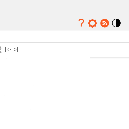
Mode
contraste
élévé