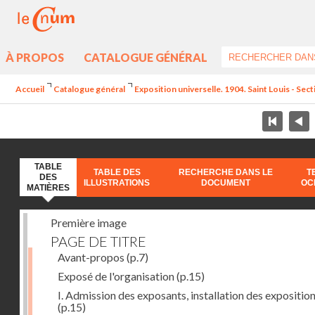
À PROPOS
CATALOGUE GÉNÉRAL
Accueil
Catalogue général
Exposition universelle. 1904. Saint Louis - Sect
TABLE
TABLE DES
RECHERCHE DANS LE
T
DES
ILLUSTRATIONS
DOCUMENT
OC
MATIÈRES
Première image
PAGE DE TITRE
Avant-propos
(p.7)
Exposé de l'organisation
(p.15)
I. Admission des exposants, installation des expositio
(p.15)