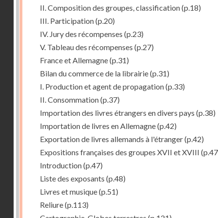
II. Composition des groupes, classification
(p.18)
III. Participation
(p.20)
IV. Jury des récompenses
(p.23)
V. Tableau des récompenses
(p.27)
France et Allemagne
(p.31)
Bilan du commerce de la librairie
(p.31)
I. Production et agent de propagation
(p.33)
II. Consommation
(p.37)
Importation des livres étrangers en divers pays
(p.38)
Importation de livres en Allemagne
(p.42)
Exportation de livres allemands à l'étranger
(p.42)
Expositions françaises des groupes XVII et XVIII
(p.47
Introduction
(p.47)
Liste des exposants
(p.48)
Livres et musique
(p.51)
Reliure
(p.113)
Cartographie, Globes terrestres
(p.121)