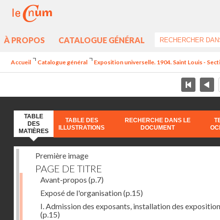
À PROPOS
CATALOGUE GÉNÉRAL
Accueil
Catalogue général
Exposition universelle. 1904. Saint Louis - Sect
TABLE
TABLE DES
RECHERCHE DANS LE
T
DES
ILLUSTRATIONS
DOCUMENT
OC
MATIÈRES
Première image
PAGE DE TITRE
Avant-propos
(p.7)
Exposé de l'organisation
(p.15)
I. Admission des exposants, installation des expositio
(p.15)