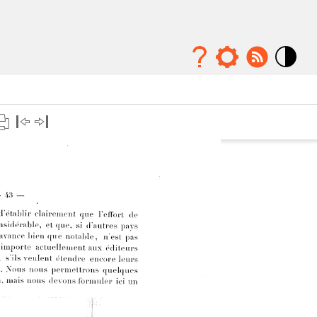
Mode
contraste
élévé