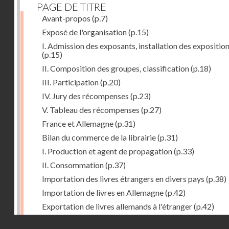
PAGE DE TITRE
Avant-propos
(p.7)
Exposé de l'organisation
(p.15)
I. Admission des exposants, installation des expositio
(p.15)
II. Composition des groupes, classification
(p.18)
III. Participation
(p.20)
IV. Jury des récompenses
(p.23)
V. Tableau des récompenses
(p.27)
France et Allemagne
(p.31)
Bilan du commerce de la librairie
(p.31)
I. Production et agent de propagation
(p.33)
II. Consommation
(p.37)
Importation des livres étrangers en divers pays
(p.38)
Importation de livres en Allemagne
(p.42)
Exportation de livres allemands à l'étranger
(p.42)
Expositions françaises des groupes XVII et XVIII
(p.47
Droits réservés - CNAM