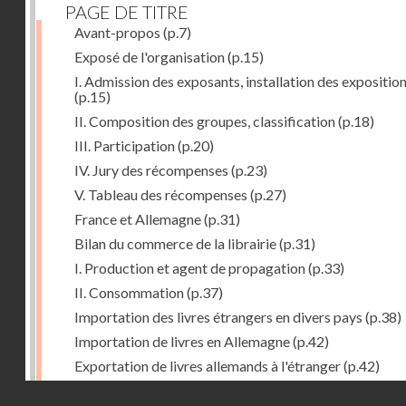
PAGE DE TITRE
Avant-propos
(p.7)
Exposé de l'organisation
(p.15)
I. Admission des exposants, installation des expositio
(p.15)
II. Composition des groupes, classification
(p.18)
III. Participation
(p.20)
IV. Jury des récompenses
(p.23)
V. Tableau des récompenses
(p.27)
France et Allemagne
(p.31)
Bilan du commerce de la librairie
(p.31)
I. Production et agent de propagation
(p.33)
II. Consommation
(p.37)
Importation des livres étrangers en divers pays
(p.38)
Importation de livres en Allemagne
(p.42)
Exportation de livres allemands à l'étranger
(p.42)
Expositions françaises des groupes XVII et XVIII
(p.47
Droits réservés - CNAM